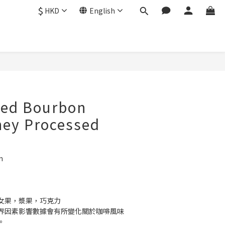
$
HKD
English
ed Bourbon
ney Processed
n
女果，漿果，巧克力
界因素影響數據會有所變化關於咖啡風味
。