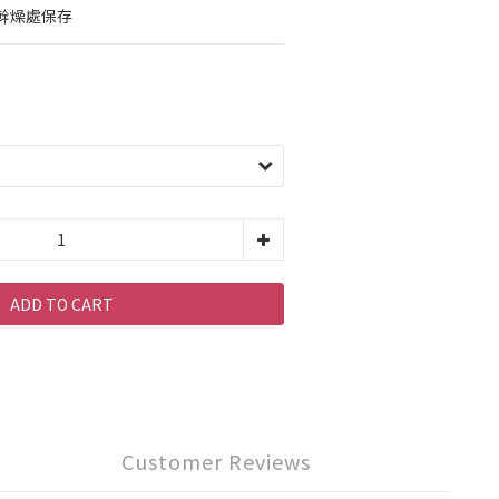
幹燥處保存
ADD TO CART
Customer Reviews