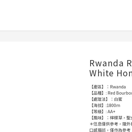
Rwanda R
White Ho
【產區】：Rwanda
【品種】: Red Bourbo
【處理法】：白蜜
【海拔】:1800m
【等級】: AA+
【風味】：檸檬草，聖
＊信息僅供參考，隨外
口感描述，僅作為參考