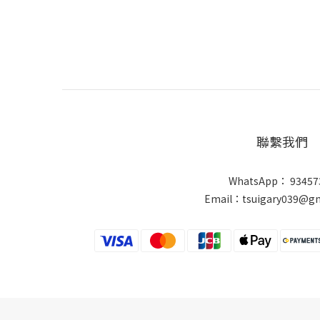
聯繫我們
WhatsApp： 93457
Email：tsuigary039@gm