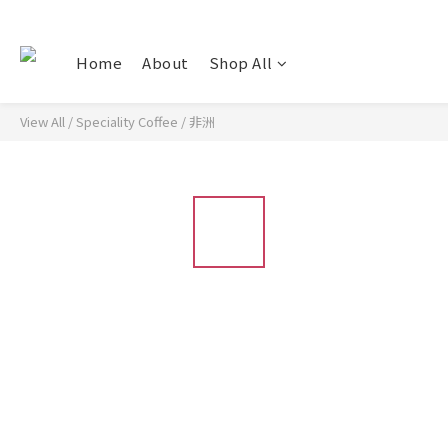
Home
About
Shop All
View All
/
Speciality Coffee
/
非洲